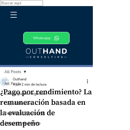
Whatsapp
Entrada
All Posts
Outhand
All Posts
4 jun
2 min de lectura
¿Pago por rendimiento? La
Estrategia de Negocios
remuneración basada en
Capital Humano
la evaluación de
Desarrollo Profesional
desempeño
Atracción de talento