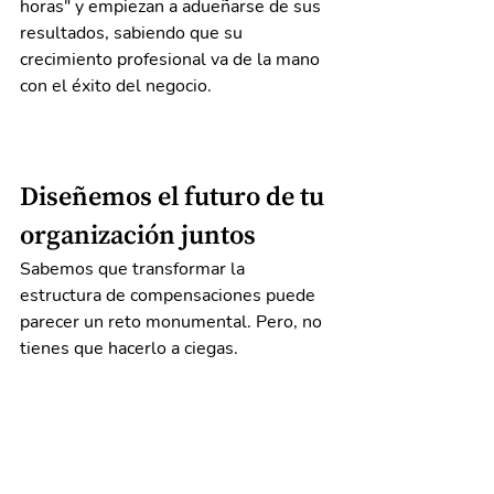
horas" y empiezan a adueñarse de sus 
resultados, sabiendo que su 
crecimiento profesional va de la mano 
con el éxito del negocio.
Diseñemos el futuro de tu 
organización juntos
Sabemos que transformar la 
estructura de compensaciones puede 
parecer un reto monumental. Pero, no 
tienes que hacerlo a ciegas.
En 
OutHand
, somos expertos en 
Desarrollo Organizacional
 y te 
ayudamos a diseñar sistemas de 
evaluación de desempeño y modelos 