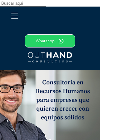
Whatsapp
Consultoría en
Recursos Humanos
para empresas que
quieren crecer con
equipos sólidos