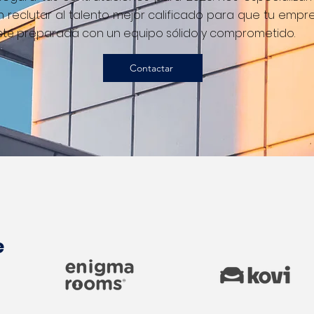
n reclutar al talento mejor calificado para que tu empr
sté preparada con un equipo sólido y comprometido.
Contactar
e