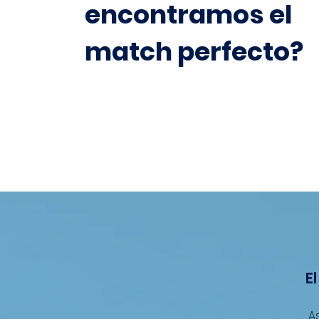
encontramos el
match perfecto?
E
A