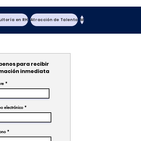
ltoría en RH
Atracción de Talento
Maquila de Nómina
Blog
N
benos para recibir
rmación inmediata
re
o electrónico
fono