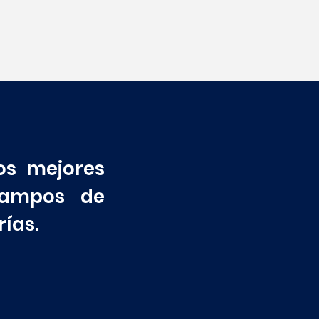
os mejores
 campos de
rías.