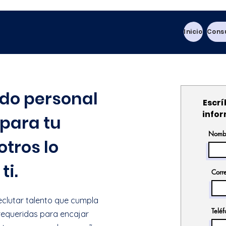
Inicio
Consu
do personal
Escrí
info
 para tu
Nomb
tros lo
ti.
Corre
clutar talento que cumpla
Telé
requeridas para encajar