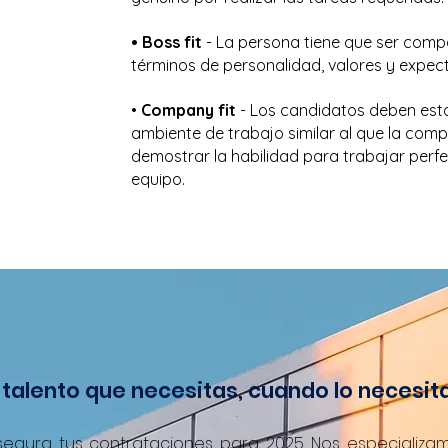
• Boss fit
- La persona tiene que ser compa
términos de personalidad, valores y expect
•
Company fit
- Los candidatos deben est
ambiente de trabajo similar al que la com
demostrar la habilidad para trabajar perf
equipo.
l talento que necesitas, cuando lo necesit
segura tus contrataciones para 2025. Nos especializa