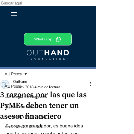
Whatsapp
Entrada
All Posts
Outhand
All Posts
22 nov 2018
4 min de lectura
3 razones por las que las
Estrategia de Negocios
PyMEs deben tener un
Capital Humano
asesor financiero
Desarrollo Profesional
Si eres emprendedor, es buena idea 
Atracción de talento
que te acerques cuanto antes a un 