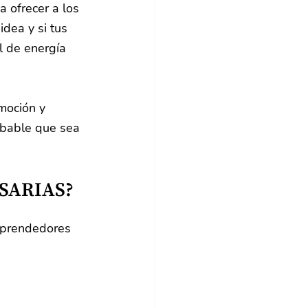
 ofrecer a los 
idea y si tus 
l de energía 
moción y 
obable que sea 
SARIAS?
mprendedores 