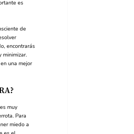
rtante es 
sciente de 
esolver 
do, encontrarás 
 minimizar. 
 en una mejor 
RA?
 es muy 
rrota. Para 
ener miedo a 
 es el 