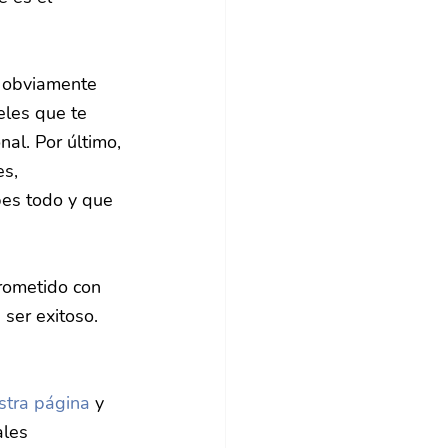
e obviamente 
eles que te 
al. Por último, 
s, 
es todo y que 
rometido con 
ser exitoso. 
estra página
 y 
ales 