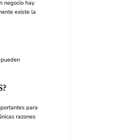
n negocio hay 
ente existe la 
e pueden 
S?
mportantes para 
únicas razones 