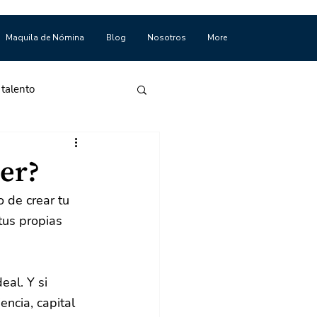
Maquila de Nómina
Blog
Nosotros
More
 talento
er?
 de crear tu 
tus propias 
al. Y si 
ncia, capital 