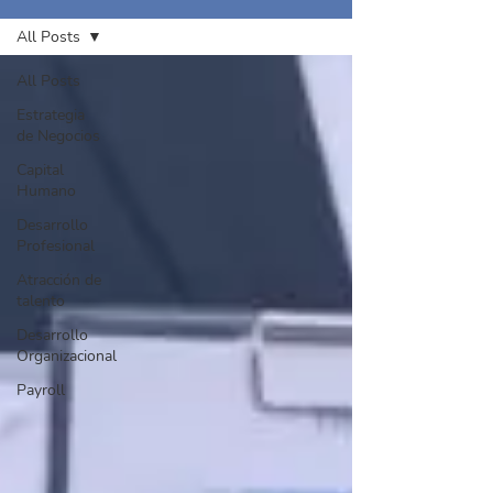
All Posts
All Posts
Estrategia
de Negocios
Capital
Humano
Desarrollo
Profesional
Atracción de
talento
Desarrollo
Organizacional
Payroll