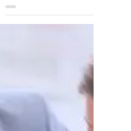
un colaborador? Estas son las implicaciones reales
de la rotación de personal y cómo el Desarrollo
Organizacional de OutHand puede ayudarte a
retener a tu mejor talento.