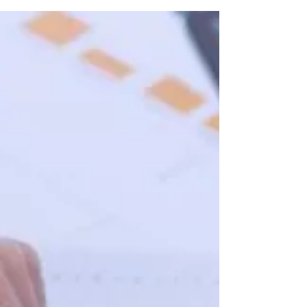
Equilibrio entre propósito y
productividad
¿Sientes que las viejas estructuras de control ya no
encajan con tu equipo? En 2026, la organización del
trabajo ha evolucionado hacia la autonomía y el
propósito. Descubre las claves para equilibrar la
productividad con el bienestar y conoce cómo el
Desarrollo Organizacional de OutHand puede
transformar tu empresa hoy mismo.