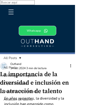
Whatsapp
Entrada
All Posts
Outhand
All Posts
14 oct 2024
3 min de lectura
La importancia de la
Estrategia de Negocios
diversidad e inclusión en
Capital Humano
la atracción de talento
Desarrollo Profesional
En años recientes, la diversidad y la 
Atracción de talento
inclusión han emergido como 