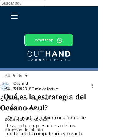
Whatsapp
Entrada
All Posts
Outhand
All Posts
6 jun 2018
2 min de lectura
¿Qué es la estrategia del
Estrategia de Negocios
Océano Azul?
Capital Humano
¿Qué pasaría si hubiera una forma de 
Desarrollo Profesional
llevar a tu empresa fuera de los 
Atracción de talento
límites de la competencia y crear tu 