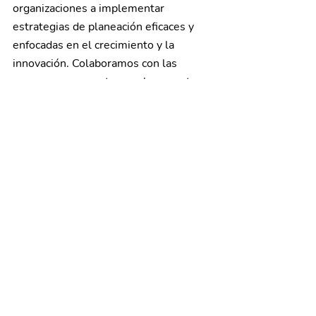
organizaciones a implementar 
estrategias de planeación eficaces y 
enfocadas en el crecimiento y la 
innovación. Colaboramos con las 
empresas, sus partners y los nuestros 
para repensar sus retos estratégicos y 
crear su propio Océano azul.
Platica con nosotros para identificar 
nuevos mercados que tu industria 
podría estar ignorando y crear en lugar 
de competir.  
Contáctanos aquí.
PyMEs
Estrategia de negocios
Estrategia de Negocios