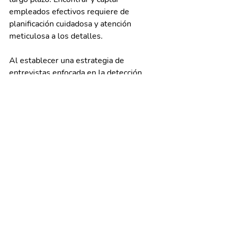
empleados efectivos requiere de 
planificación cuidadosa y atención 
meticulosa a los detalles.
Al establecer una estrategia de 
entrevistas enfocada en la detección 
de talento alineado con los valores de 
la organización, utilizando una 
metodología adecuada, las empresas 
aseguran la contratación de 
empleados más comprometidos con 
sus objetivos. 
En OutHand estamos preparados para 
cubrir tus necesidades de atracción de 
talento y asegurar que tus empleados 
sean miembros comprometidos con tu 
organización. 