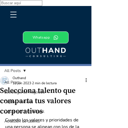
Whatsapp
Entrada
All Posts
Outhand
All Posts
12 jun 2023
2 min de lectura
Selecciona talento que
Estrategia de Negocios
comparta tus valores
Capital Humano
corporativos
Desarrollo Profesional
Cuando los valores y prioridades de 
Atracción de talento
una persona se alinean con los de la 