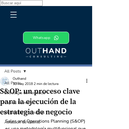
Whatsapp
Entrada
All Posts
Outhand
All Posts
30 may 2018
2 min de lectura
S&OP: un proceso clave
Estrategia de Negocios
para la ejecución de la
Capital Humano
estrategia de negocio
Desarrollo Profesional
Sales and Operations Planning (S&OP) 
Atracción de talento
es una metodología multifuncional que 