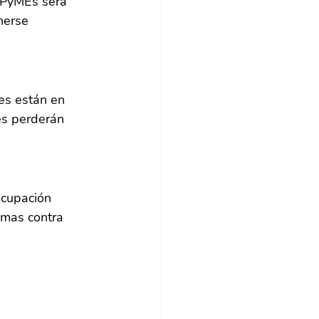
s PyMEs será 
nerse 
es están en 
es perderán 
ocupación 
emas contra 