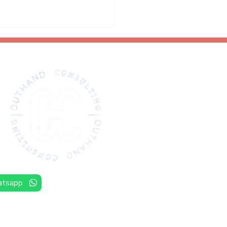
pos de alto desempeño:
actor humano más allá de
roductividad
tsapp