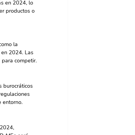
s en 2024, lo 
er productos o 
como la 
d en 2024. Las 
 para competir.
s burocráticos 
regulaciones 
e entorno.
 2024, 