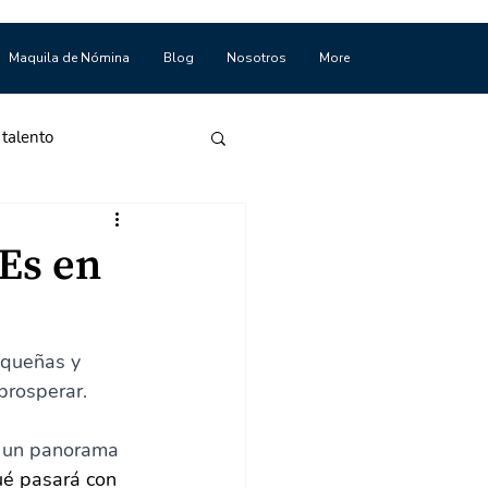
Maquila de Nómina
Blog
Nosotros
More
 talento
Es en
equeñas y 
prosperar.
 un panorama 
ué pasará con 