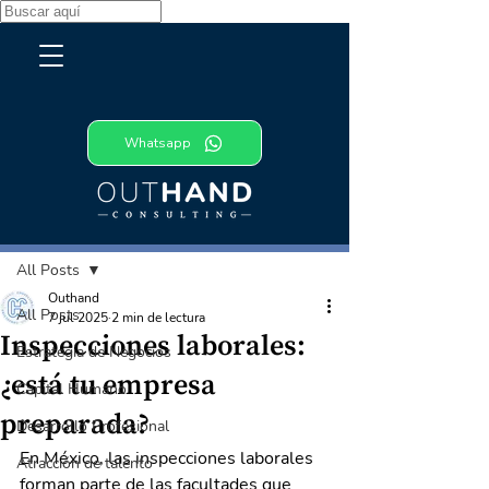
Whatsapp
Entrada
All Posts
Outhand
All Posts
7 jul 2025
2 min de lectura
Inspecciones laborales:
Estrategia de Negocios
¿está tu empresa
Capital Humano
preparada?
Desarrollo Profesional
En México, las inspecciones laborales 
Atracción de talento
forman parte de las facultades que 