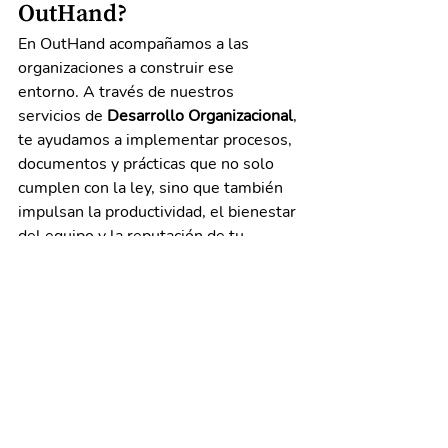
OutHand?
En OutHand acompañamos a las 
organizaciones a construir ese 
entorno. A través de nuestros 
servicios de 
Desarrollo Organizacional
, 
te ayudamos a implementar procesos, 
documentos y prácticas que no solo 
cumplen con la ley, sino que también 
impulsan la productividad, el bienestar 
del equipo y la reputación de tu 
empresa.
Si quieres saber cómo prepararte para 
una inspección o, mejor aún, cómo 
evitar sorpresas desagradables, 
acércate a nosotros
. Podemos 
ayudarte a fortalecer las bases de tu 
organización y alinearlas con lo que 