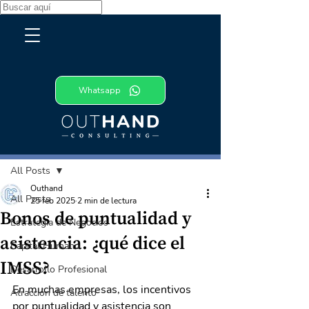
Whatsapp
Entrada
All Posts
Outhand
All Posts
25 feb 2025
2 min de lectura
Bonos de puntualidad y
Estrategia de Negocios
asistencia: ¿qué dice el
Capital Humano
IMSS?
Desarrollo Profesional
En muchas empresas, los incentivos 
Atracción de talento
por puntualidad y asistencia son 