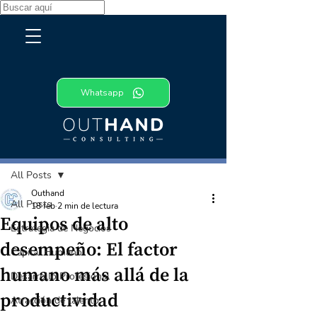
Whatsapp
Entrada
All Posts
Outhand
All Posts
18 feb
2 min de lectura
Equipos de alto
Estrategia de Negocios
desempeño: El factor
Capital Humano
humano más allá de la
Desarrollo Profesional
productividad
Atracción de talento