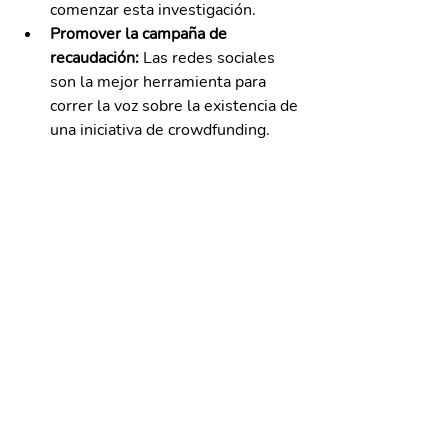
comenzar esta investigación.
Promover la campaña de 
recaudación: 
Las redes sociales 
son la mejor herramienta para 
correr la voz sobre la existencia de 
una iniciativa de crowdfunding.
Mantener la motivación 
en el proceso de 
financiamiento
Como en casi todos los aspectos de 
emprender, es fundamental mantener 
la motivación mientras se busca 
financiamiento para arrancar un 
negocio.
Es probable que un emprendedor 