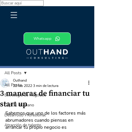
Whatsapp
Entrada
All Posts
Outhand
All Posts
22 feb 2022
3 min de lectura
3 maneras de financiar tu
Estrategia de Negocios
start up
Capital Humano
Sabemos que uno de los factores más 
Desarrollo Profesional
abrumadores cuando piensas en 
Atracción de talento
arrancar tu propio negocio es 