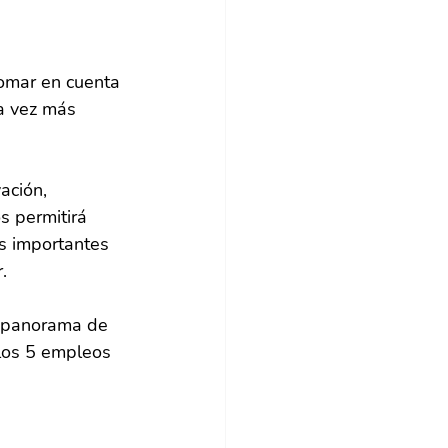
omar en cuenta 
da vez más 
ación, 
s permitirá 
s importantes 
.
l panorama de 
los 5 empleos 