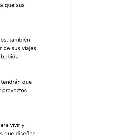
ra que sus 
dos, también 
 de sus viajes 
a bebida 
, tendrán que 
y proyectos 
a vivir y 
es que diseñen 