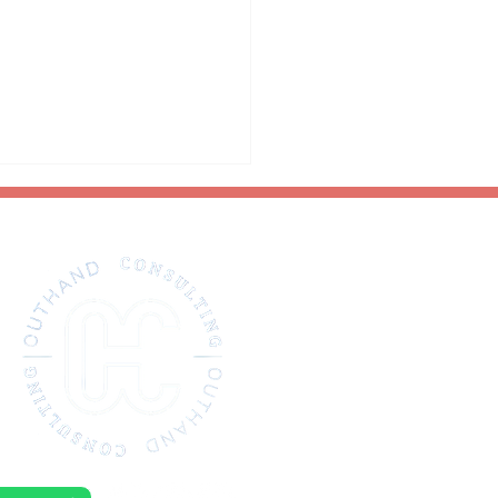
rome Burnout: la
rmedad del agotamiento
ral