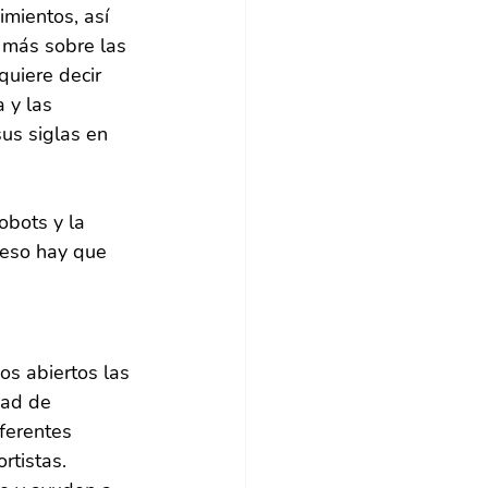
mientos, así 
 más sobre las 
 quiere decir 
 y las 
us siglas en 
obots y la 
 eso hay que 
s abiertos las 
dad de 
ferentes 
tistas. 