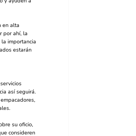
o y ayuden a 
 en alta 
por ahí, la 
 la importancia 
tados estarán 
servicios 
ia así seguirá. 
y empacadores, 
ales.
re su oficio, 
que consideren 