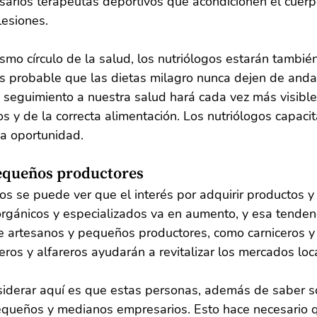
arios terapeutas deportivos que acondicionen el cuerp
 lesiones.
smo círculo de la salud, los nutriólogos estarán también
probable que las dietas milagro nunca dejen de andar 
 seguimiento a nuestra salud hará cada vez más visible
s y de la correcta alimentación. Los nutriólogos capaci
sa oportunidad.
pequeños productores
 se puede ver que el interés por adquirir productos y 
 orgánicos y especializados va en aumento, y esa tendenc
ue artesanos y pequeños productores, como carniceros 
teros y alfareros ayudarán a revitalizar los mercados loc
iderar aquí es que estas personas, además de saber sob
equeños y medianos empresarios. Esto hace necesario 