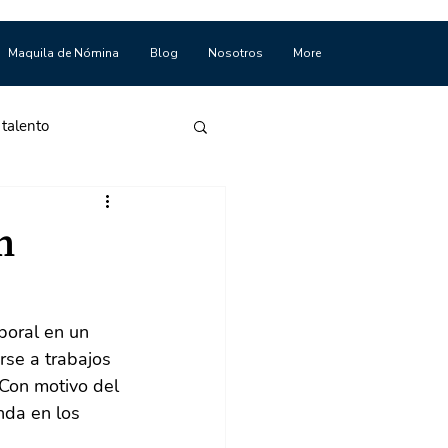
Maquila de Nómina
Blog
Nosotros
More
 talento
n
boral en un 
se a trabajos 
 Con motivo del 
da en los 