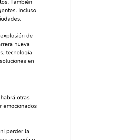
tos. También 
gentes. Incluso 
iudades.
 explosión de 
arrera nueva 
s, tecnología 
soluciones en 
habrá otras 
ar emocionados 
i perder la 
ren asesoría o 